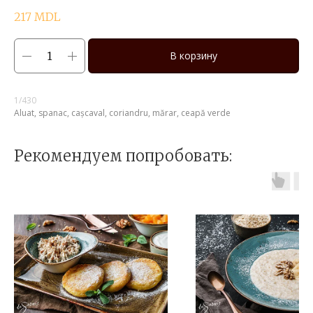
217
MDL
В корзину
1/430
Aluat, spanac, cașcaval, coriandru, mărar, ceapă verde
Рекомендуем попробовать: