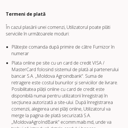
Termeni de plată
În cazul plasării unei comenzi, Utilizatorul poate plăti
serviciile în următoarele moduri:
Plătește comanda după primire de către Furnizor în
numerar
Plata online pe site cu un card de credit VISA /
MasterCard folosind sistemul de plată al partenerului
bancar S.A. „Moldova Agroindbank". Suma de
retragere este costul bunurilor și serviciilor de livrare.
Posibilitatea plății online cu card de credit este
disponibilă numai pentru utilizatorii înregistrați în
secțiunea autorizată a site-ului. După înregistrarea
comenzii, alegerea unei plăți online, Utilizatorul va
merge la pagina de plată securizată S.A.
„MoldovaAgroIndBank" ecomm.maib.md, unde va