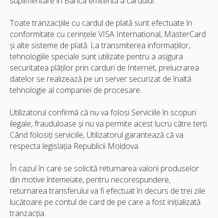
suplimentare în Banca emitentă a cardului.
Toate tranzacțiile cu cardul de plată sunt efectuate în
conformitate cu cerințele VISA International, MasterCard
și alte sisteme de plată. La transmiterea informațiilor,
tehnologiile speciale sunt utilizate pentru a asigura
securitatea plăților prin carduri de Internet, prelucrarea
datelor se realizează pe un server securizat de înaltă
tehnologie al companiei de procesare.
Utilizatorul confirmă că nu va folosi Serviciile în scopuri
ilegale, frauduloase și nu va permite acest lucru către terți.
Când folosiți serviciile, Utilizatorul garantează că va
respecta legislația Republicii Moldova.
În cazul în care se solicită returnarea valorii produselor
din motive întemeiate, pentru necorespundere,
returnarea transferului va fi efectuat în decurs de trei zile
lucătoare pe contul de card de pe care a fost inițializată
tranzacția.