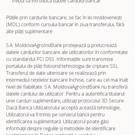
trebui să introducă datele cardului bancar.
Plățile prin cardurile bancare, se fac în lei moldovenești
(MDL) conform cursului bancar în ziua transferului, fără
alte plăți suplimentare.
S.A. MoldovaAgroIndBank protejează și prelucrează
datele cardurilor bancare ale utilizatorilor în conformitate
cu standardul PCI DSS. Informațiile sunt transmise
portalului de plăți folosind tehnologia de criptare SSL.
Transferul de date ulterioare se realizează prin
intermediul rețelelor bancare închise, care au cel mai înalt
nivel de fiabilitate. S.A. MoldovaAgroIndBank nu transferă
datele cardului de utilizator. Pentru a autentifica titularul
unei carduri suplimentare, utilizați protocolul 3D Secure.
Dacă Banca Utilizatorului acceptă această tehnologie,
Utilizatorul va fi trimis pe serverul băncii pentru
identificarea suplimentară. Utilizatorul poate găsi
informații despre regulile și metodele de identificare