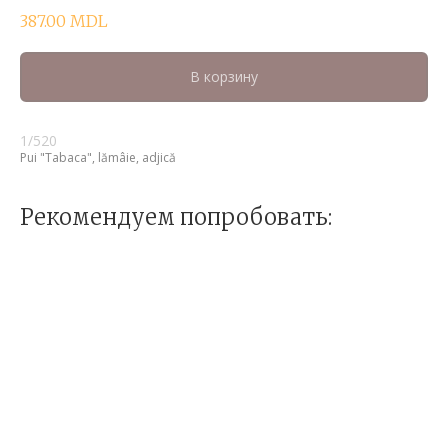
387.00
MDL
В корзину
1/520
Pui "Tabaca", lămâie, adjică
Рекомендуем попробовать: