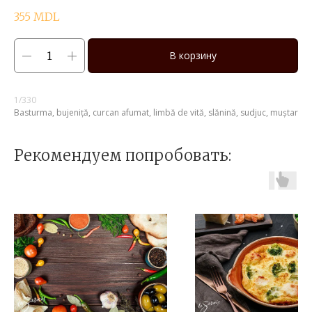
355
MDL
В корзину
1/330
Basturma, bujeniță, curcan afumat, limbă de vită, slănină, sudjuc, muștar
Рекомендуем попробовать: