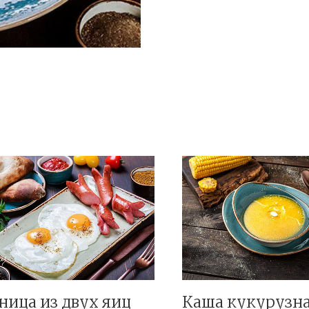
ница из двух яиц
Каша кукурузн