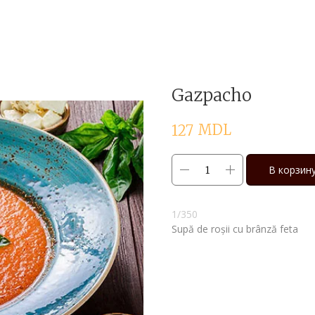
Gazpacho
MDL
127
В корзин
1/350
Supă de roșii cu brânză feta