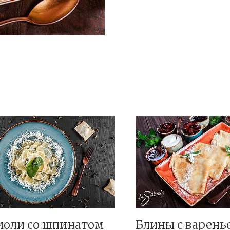
иоли со шпинатом
Блины с варень