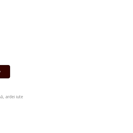
у
, ardei iute