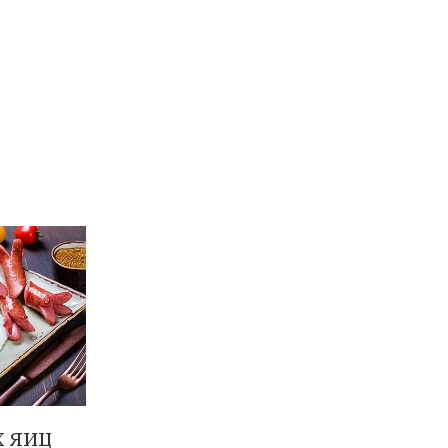
х яиц