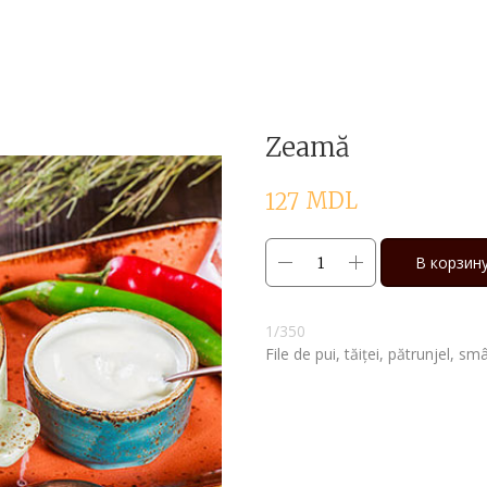
Zeamă
MDL
127
В корзин
1/350
File de pui, tăiței, pătrunjel, s