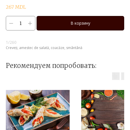
267
MDL
В корзину
1/260
Creveți, amestec de salată, coacăze, smântână
Рекомендуем попробовать: