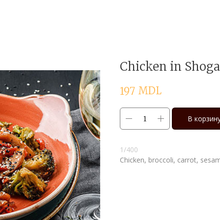
Chicken in Shoga
MDL
197
В корзин
1/400
Chicken, broccoli, carrot, ses