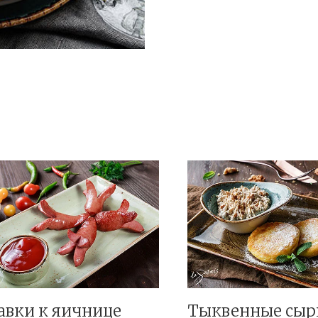
авки к яичнице
Тыквенные сыр