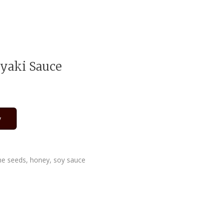
yaki Sauce
у
ame seeds, honey, soy sauce