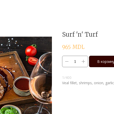
Surf 'n' Turf
MDL
965
В корзин
1/400
Veal fillet, shrimps, onion, garl