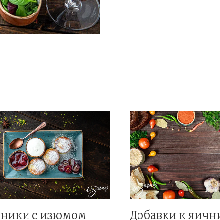
ники с изюмом
Добавки к яичн