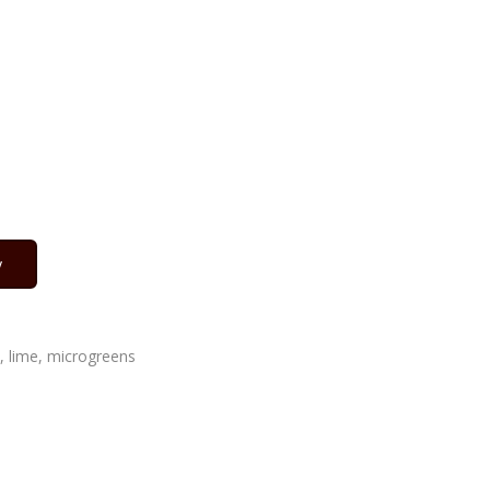
у
ic, lime, microgreens