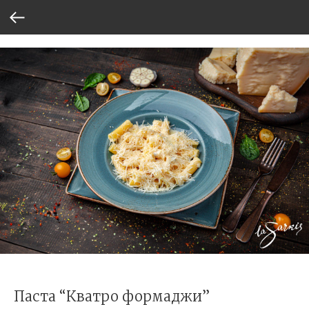
Паста “Кватро формаджи”