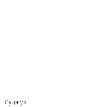
Суджук