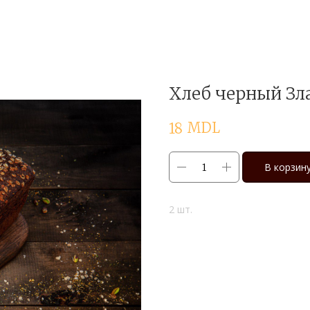
Хлеб черный Зл
MDL
18
В корзин
2 шт.