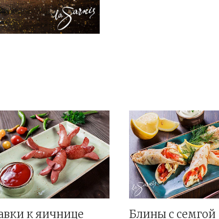
авки к яичнице
Блины с семгой